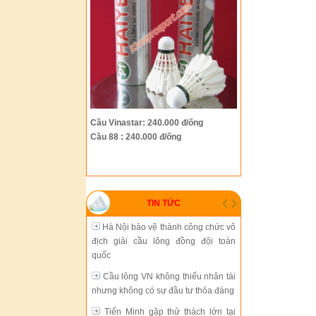
Hà Nội bảo vệ thành công chức vô
địch giải cầu lông đồng đội toàn
quốc
Cầu lông VN không thiếu nhân tài
nhưng không có sự đầu tư thỏa đáng
Tiến Minh gặp thử thách lớn tại
Cầu Vinastar: 240.000 đ/ống
giải Trung Quốc mở rộng
Cầu 88 : 240.000 đ/ống
Cầu lông thành phố Hồ Chí Minh
đang chững lại
Sự phát triển thiếu đồng bộ của
TIN TỨC
cầu lông Việt Nam
Hà Nội bảo vệ thành công chức vô
địch giải cầu lông đồng đội toàn
quốc
Cầu lông VN không thiếu nhân tài
nhưng không có sự đầu tư thỏa đáng
Tiến Minh gặp thử thách lớn tại