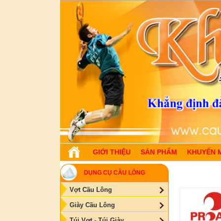
GIỚI THIỆU
SẢN PHẨM
KHUYẾN 
DỤNG CỤ CẦU LÔNG
Vợt Cầu Lông
Giày Cầu Lông
Túi Vợt - Túi Giày