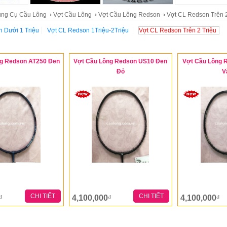
ng Cụ Cầu Lông
›
Vợt Cầu Lông
›
Vợt Cầu Lông Redson
›
Vợt CL Redson Trên 2
 Dưới 1 Triệu
Vợt CL Redson 1Triệu-2Triệu
Vợt CL Redson Trên 2 Triệu
ng Redson AT250 Đen
Vợt Cầu Lông Redson US10 Đen
Vợt Cầu Lông 
Đỏ
V
CHI TIẾT
CHI TIẾT
4,100,000
4,100,000
đ
đ
đ