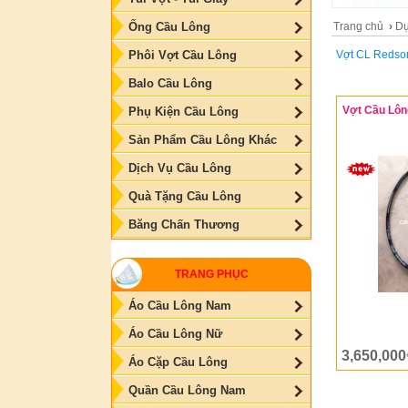
Trang chủ
›
Dụ
Ống Cầu Lông
Vợt CL Redson
Phôi Vợt Cầu Lông
Balo Cầu Lông
Vợt Cầu Lô
Phụ Kiện Cầu Lông
Sản Phẩm Cầu Lông Khác
Dịch Vụ Cầu Lông
Quà Tặng Cầu Lông
Băng Chấn Thương
TRANG PHỤC
Áo Cầu Lông Nam
Áo Cầu Lông Nữ
3,650,000
Áo Cặp Cầu Lông
Quần Cầu Lông Nam