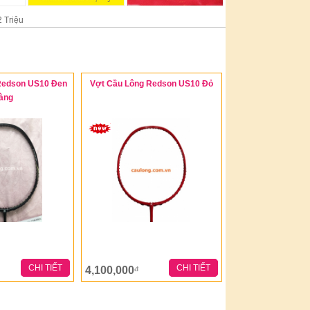
 Triệu
Redson US10 Đen
Vợt Cầu Lông Redson US10 Đỏ
àng
CHI TIẾT
CHI TIẾT
4,100,000
đ