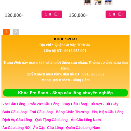
CHI TIẾT
CHI TIẾT
130,000
150,000
đ
đ
1
2
KHỎE SPORT
Địa chỉ : Quận Gò Vấp TPHCM.
Liên hệ ĐT : 0913.953.007
Trang Web này mang tính chất giới thiệu sản phẩm, Không có tính năng bán
hàng.
Quý Khách mua hàng liên hệ ĐT : 0913.953.007
Mong Quý Khách Thông Cảm
Khỏe Pro Sport - Shop cầu lông chuyên nghiệp
Vợt Cầu Lông
Phôi Vợt Cầu Lông
Giày Cầu Lông
Túi Vợt - Túi Giày
Balo Cầu Lông
Trái Cầu Lông
Băng Chấn Thương
Phụ Kiện Cầu Lông
Dịch Vụ Cầu Lông
Quà Tặng Cầu Lông
Áo Cầu Lông Nam
Áo Cầu Lông Nữ
Áo Cặp Cầu Lông
Quần Cầu Lông Nam