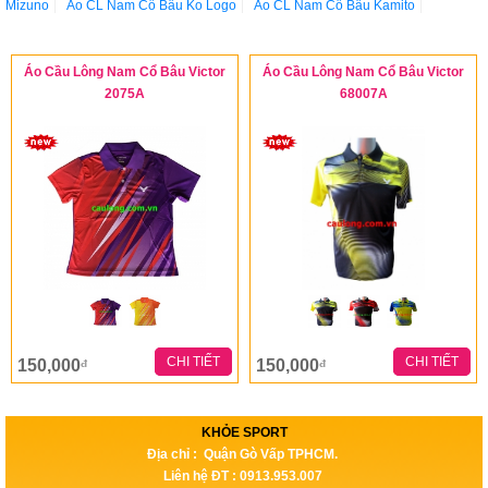
Mizuno
Áo CL Nam Cổ Bâu Ko Logo
Áo CL Nam Cổ Bâu Kamito
Áo Cầu Lông Nam Cổ Bâu Victor
Áo Cầu Lông Nam Cổ Bâu Victor
2075A
68007A
CHI TIẾT
CHI TIẾT
150,000
150,000
đ
đ
KHỎE SPORT
Địa chỉ : Quận Gò Vấp TPHCM.
Liên hệ ĐT : 0913.953.007