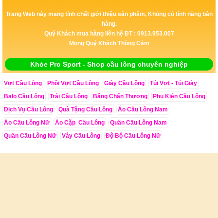
Trang Web này mang tính chất giới thiệu sản phẩm, Không có tính năng bán
hàng.
Quý Khách mua hàng liên hệ ĐT : 0913.953.007
Mong Quý Khách Thông Cảm
Khỏe Pro Sport - Shop cầu lông chuyên nghiệp
Vợt Cầu Lông
Phôi Vợt Cầu Lông
Giày Cầu Lông
Túi Vợt - Túi Giày
Balo Cầu Lông
Trái Cầu Lông
Băng Chấn Thương
Phụ Kiện Cầu Lông
Dịch Vụ Cầu Lông
Quà Tặng Cầu Lông
Áo Cầu Lông Nam
Áo Cầu Lông Nữ
Áo Cặp Cầu Lông
Quần Cầu Lông Nam
Quần Cầu Lông Nữ
Váy Cầu Lông
Độ Bộ Cầu Lông Nữ