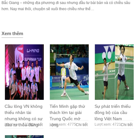
Bắc Giang – những địa phương đi sau nhưng đầu tư bài bản và có chiều sâu
hơn. Nay mai thôi, chuyện sẽ xuôi theo chiều như thế…
Xem thêm
Cầu lông VN không
Tiến Minh gặp thử
Sự phát triển thiếu
thiếu nhân tài
thách lớn tại giải
đồng bộ của cầu
nhưng không có sự
Trung Quốc mở
lông Việt Nam
đầu tư thỏa đáng
Lượt xem: 5325
rộng
Lượt xem: 4775
Lượt xem: 4721
Chi tiết
Chi tiết
Chi tiết