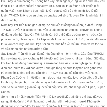
Điều này là quá bất ngờ? Không hẳn vậy. Năm ngoái, cũng tại sân chơi này, cầu
lông TPHCM thậm chí chỉ đoạt được HCĐ sau khi thua ở bán kết, khiến giới
quản lý xôn xao. Nhưng ban huấn luyện còn có cái để biện minh, tức là đội
tuyển TPHCM không có sự phục vụ của tay vợt số 1 Nguyễn Tiến Minh (bận thi
đấu quốc tế).
Năm nay, khi Tiến Minh gác lại một số chuyến xuất ngoại để phục vụ cầu lông
TPHCM, quyết đòi lại danh hiệu vốn là của mình, nhưng mọi chuyện lại không
dễ dàng đến thế. Nguyễn Tiến Minh vẫn bất bại ở đấu trường trong nước, còn
phía sau anh, nhiều tay vợt trẻ tiếp tục để thua các tay vợt thủ đô, có trận đôi nam
thua với cách biệt khá lớn, trận đôi nữ thì thua hẳn về thể lực, thua xa về tốc độ
và sức mạnh của những đường cầu…
Sau Nguyễn Tiến Minh vẫn là một khoảng trống mênh mông. Cầu lông TPHCM
lâu nay dựa vào tay vợt hạng 10 thế giới mới tạo được chút danh tiếng. Giờ đây,
khi Tiến Minh đang dần bước qua sườn dốc bên kia của sự nghiệp cầu lông
đỉnh cao, chưa tay vợt nào được đánh giá rằng sẽ sớm thay thế anh gánh vác
trách nhiệm không chỉ cho cầu lông TPHCM mà cho cả cầu lông Việt Nam.
Phạm Cao Cường là một điển hình, được hứa hẹn đầu tư chuyên biệt, bắt đầu
từ những chuyến tập huấn dài ngày ở Indonesia với HLV chuyên về đánh đơn,
sau đó sẽ là những giải đấu quốc tế từ cấp satellite, challenge đến Open, Super
Series…
Song như đã nói, Nguyễn Tiến Minh là tay vợt dị biệt, tài năng thể thao đã vượt
ra ngoài khuôn khổ Việt Nam, một thời gian dài mới có một người. Không dễ
dàng gán cho một VĐV trẻ nào đó rằng đấy là tương lai, là chỗ dựa của cầu lông