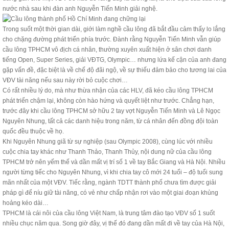
nước nhà sau khi đàn anh Nguyễn Tiến Minh giải nghệ.
Trong suốt một thời gian dài, giới làm nghề cầu lông đã bắt đầu cảm thấy lo lắng
cho chặng đường phát triển phía trước. Đành rằng Nguyễn Tiến Minh vẫn giúp
cầu lông TPHCM vô địch cá nhân, thường xuyên xuất hiện ở sân chơi danh
tiếng Open, Super Series, giải VĐTG, Olympic… nhưng lứa kế cận của anh đang
gặp vấn đề, đặc biệt là về chế độ đãi ngộ, về sự thiếu đảm bảo cho tương lai của
VĐV tài năng nếu sau này rời bỏ cuộc chơi…
Có rất nhiều lý do, mà như thừa nhận của các HLV, đã kéo cầu lông TPHCM
phát triển chậm lại, không còn hào hứng và quyết liệt như trước. Chẳng hạn,
trước đây khi cầu lông TPHCM sở hữu 2 tay vợt Nguyễn Tiến Minh và Lê Ngọc
Nguyên Nhung, tất cả các danh hiệu trong năm, từ cá nhân đến đồng đội toàn
quốc đều thuộc về họ.
Khi Nguyên Nhung giã từ sự nghiệp (sau Olympic 2008), cùng lúc với nhiều
cuộc chia tay khác như Thanh Thảo, Thanh Thủy, nội dung nữ của cầu lông
TPHCM trở nên yếm thế và dần mất vị trí số 1 về tay Bắc Giang và Hà Nội. Nhiều
người từng tiếc cho Nguyên Nhung, vì khi chia tay cô mới 24 tuổi – độ tuổi sung
mãn nhất của một VĐV. Tiếc rằng, ngành TDTT thành phố chưa tìm được giải
pháp gì để níu giữ tài năng, có vẻ như chấp nhận rơi vào một giai đoạn khủng
hoảng kéo dài…
TPHCM là cái nôi của cầu lông Việt Nam, là trung tâm đào tạo VĐV số 1 suốt
nhiều chục năm qua. Song giờ đây, vị thế đó đang dần mất đi về tay của Hà Nội,