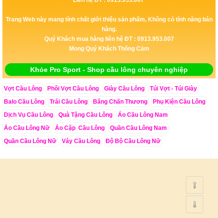
Trang Web này mang tính chất giới thiệu sản phẩm, Không có tính năng bán
hàng.
Quý Khách mua hàng liên hệ ĐT : 0913.953.007
Mong Quý Khách Thông Cảm
Khỏe Pro Sport - Shop cầu lông chuyên nghiệp
Vợt Cầu Lông
Phôi Vợt Cầu Lông
Giày Cầu Lông
Túi Vợt - Túi Giày
Balo Cầu Lông
Trái Cầu Lông
Băng Chấn Thương
Phụ Kiện Cầu Lông
Dịch Vụ Cầu Lông
Quà Tặng Cầu Lông
Áo Cầu Lông Nam
Áo Cầu Lông Nữ
Áo Cặp Cầu Lông
Quần Cầu Lông Nam
Quần Cầu Lông Nữ
Váy Cầu Lông
Độ Bộ Cầu Lông Nữ