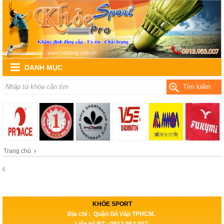
DANH MỤC
Tìm kiếm
Trang chủ
›
c
KHỎE SPORT
Địa chỉ : Quận Gò Vấp TPHCM.
Liên hệ ĐT : 0913.953.007