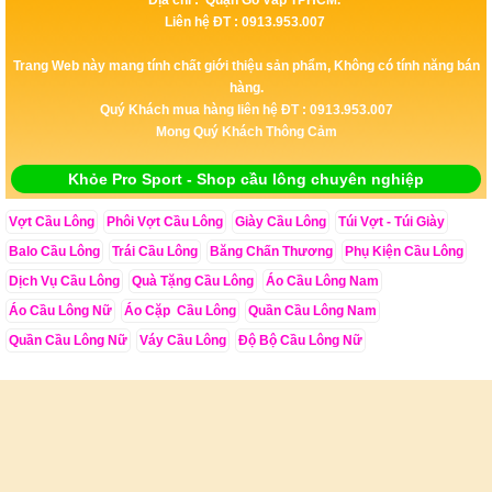
Liên hệ ĐT : 0913.953.007
Trang Web này mang tính chất giới thiệu sản phẩm, Không có tính năng bán
hàng.
Quý Khách mua hàng liên hệ ĐT : 0913.953.007
Mong Quý Khách Thông Cảm
Khỏe Pro Sport - Shop cầu lông chuyên nghiệp
Vợt Cầu Lông
Phôi Vợt Cầu Lông
Giày Cầu Lông
Túi Vợt - Túi Giày
Balo Cầu Lông
Trái Cầu Lông
Băng Chấn Thương
Phụ Kiện Cầu Lông
Dịch Vụ Cầu Lông
Quà Tặng Cầu Lông
Áo Cầu Lông Nam
Áo Cầu Lông Nữ
Áo Cặp Cầu Lông
Quần Cầu Lông Nam
Quần Cầu Lông Nữ
Váy Cầu Lông
Độ Bộ Cầu Lông Nữ