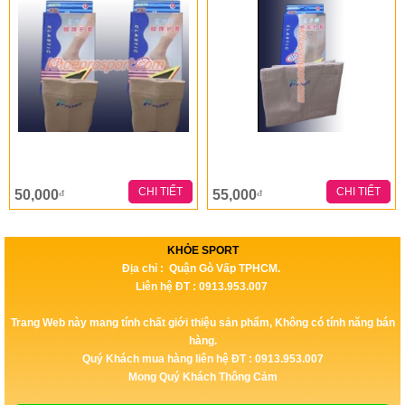
CHI TIẾT
CHI TIẾT
50,000
55,000
đ
đ
KHỎE SPORT
Địa chỉ : Quận Gò Vấp TPHCM.
Liên hệ ĐT : 0913.953.007
Trang Web này mang tính chất giới thiệu sản phẩm, Không có tính năng bán
hàng.
Quý Khách mua hàng liên hệ ĐT : 0913.953.007
Mong Quý Khách Thông Cảm