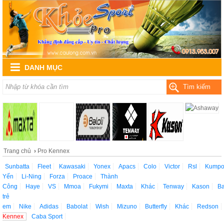
DANH MỤC
Tìm kiếm
Trang chủ
›
Pro Kennex
Sunbatta
Fleet
Kawasaki
Yonex
Apacs
Colo
Victor
Rsl
Kump
Yến
Li-Ning
Forza
Proace
Thành
Công
Haye
VS
Mmoa
Fukymi
Maxta
Khác
Tenway
Kason
Ba
trẻ
em
Nike
Adidas
Babolat
Wish
Mizuno
Butterfly
Khác
Redson
Kennex
Caba Sport