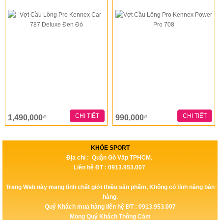
CHI TIẾT
CHI TIẾT
1,490,000
990,000
đ
đ
KHỎE SPORT
Địa chỉ : Quận Gò Vấp TPHCM.
Liên hệ ĐT : 0913.953.007
Trang Web này mang tính chất giới thiệu sản phẩm, Không có tính năng bán
hàng.
Quý Khách mua hàng liên hệ ĐT : 0913.953.007
Mong Quý Khách Thông Cảm