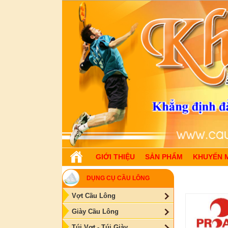
GIỚI THIỆU
SẢN PHẨM
KHUYẾN 
DỤNG CỤ CẦU LÔNG
Vợt Cầu Lông
Giày Cầu Lông
Túi Vợt - Túi Giày