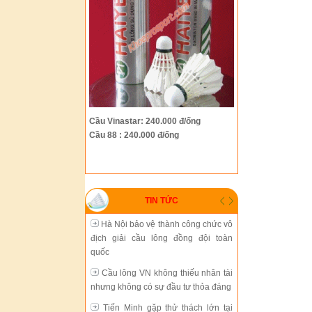
Hà Nội bảo vệ thành công chức vô
địch giải cầu lông đồng đội toàn
quốc
Cầu lông VN không thiếu nhân tài
nhưng không có sự đầu tư thỏa đáng
Tiến Minh gặp thử thách lớn tại
Cầu Vinastar: 240.000 đ/ống
giải Trung Quốc mở rộng
Cầu 88 : 240.000 đ/ống
Cầu lông thành phố Hồ Chí Minh
đang chững lại
Sự phát triển thiếu đồng bộ của
TIN TỨC
cầu lông Việt Nam
Hà Nội bảo vệ thành công chức vô
địch giải cầu lông đồng đội toàn
quốc
Cầu lông VN không thiếu nhân tài
nhưng không có sự đầu tư thỏa đáng
Tiến Minh gặp thử thách lớn tại