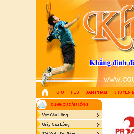
GIỚI THIỆU
SẢN PHẨM
KHUYẾN 
DỤNG CỤ CẦU LÔNG
Vợt Cầu Lông
Giày Cầu Lông
Túi Vợt - Túi Giày