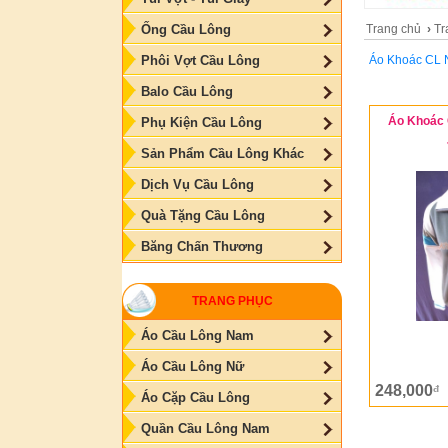
Trang chủ
›
Tr
Ống Cầu Lông
Áo Khoác CL N
Phôi Vợt Cầu Lông
Balo Cầu Lông
Áo Khoác 
Phụ Kiện Cầu Lông
Sản Phẩm Cầu Lông Khác
Dịch Vụ Cầu Lông
Quà Tặng Cầu Lông
Băng Chấn Thương
TRANG PHỤC
Áo Cầu Lông Nam
Áo Cầu Lông Nữ
248,000
đ
Áo Cặp Cầu Lông
Quần Cầu Lông Nam