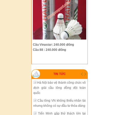
Hà Nội bảo vệ thành công chức vô
địch giải cầu lông đồng đội toàn
quốc
Cầu lông VN không thiếu nhân tài
nhưng không có sự đầu tư thỏa đáng
Tiến Minh gặp thử thách lớn tại
Cầu Vinastar: 240.000 đ/ống
giải Trung Quốc mở rộng
Cầu 88 : 240.000 đ/ống
Cầu lông thành phố Hồ Chí Minh
đang chững lại
Sự phát triển thiếu đồng bộ của
TIN TỨC
cầu lông Việt Nam
Hà Nội bảo vệ thành công chức vô
địch giải cầu lông đồng đội toàn
quốc
Cầu lông VN không thiếu nhân tài
nhưng không có sự đầu tư thỏa đáng
Tiến Minh gặp thử thách lớn tại