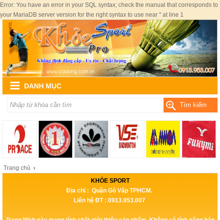
Error: You have an error in your SQL syntax; check the manual that corresponds to
your MariaDB server version for the right syntax to use near '' at line 1
DANH MỤC
Tìm kiếm
Trang chủ
›
KHỎE SPORT
Địa chỉ : Quận Gò Vấp TPHCM.
Liên hệ ĐT : 0913.953.007
Trang Web này mang tính chất giới thiệu sản phẩm, Không có tính năng bán