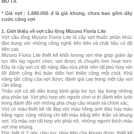
MÔ TẢ
* Giá vợt : 1.880.000 đ là giá khung, chưa bao gồm dây
cước căng vợt
1. Giới thiệu về vợt cầu lông Mizuno Fioria Lite
Vợt cầu lông Mizuno Fioria Lite là cây vợt thuộc phân khúc
tầm trung với những công nghệ tiên tiến và chất liệu có độ
bền cao.
Mizuno Fioria Lite thiết kế khối lượng vợt nhẹ giúp giảm áp
lực lên tay người chơi, vợt được di chuyển linh hoạt hơn.
Đây là cây vợt có độ nặng đầu vừa phải nên rất phù hợp với
lối đánh công thủ toàn diện hơi thiên công một chút. Khả
năng tấn công của vợt được đánh giá cao trong một cây vợt
cân bằng.
Thân vợt có dộ dẻo trung bình giúp trợ lực tay trong những
pha phản tạt. Vợt phù hợp với người chơi vị trí đánh trên lưới
trong đánh đôi với những pha chụp cầu nhanh và chính xác.
Vợt có màu thiết kế rất đẹp với màu hồng anh đào hay màu
trắng ngọc cùng những chi tiết màu trắng trên thân và khung
vợt. Và màu vợt rất hợp với phái nữ, những người thích màu
vợt nhẹ nhàng.
Đặc biệt ở 2 góc chịu lực phía trên của khung được thiết kế