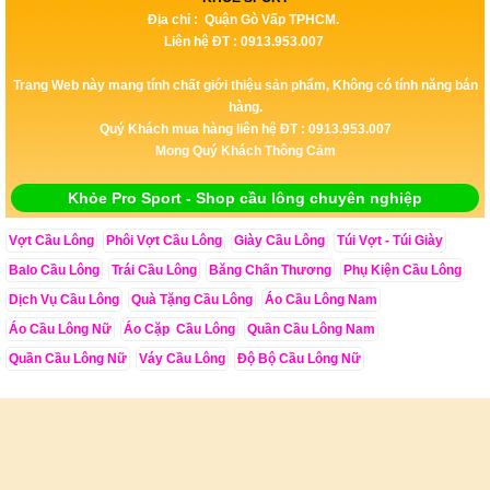
Địa chỉ : Quận Gò Vấp TPHCM.
Liên hệ ĐT : 0913.953.007
Trang Web này mang tính chất giới thiệu sản phẩm, Không có tính năng bán
hàng.
Quý Khách mua hàng liên hệ ĐT : 0913.953.007
Mong Quý Khách Thông Cảm
Khỏe Pro Sport - Shop cầu lông chuyên nghiệp
Vợt Cầu Lông
Phôi Vợt Cầu Lông
Giày Cầu Lông
Túi Vợt - Túi Giày
Balo Cầu Lông
Trái Cầu Lông
Băng Chấn Thương
Phụ Kiện Cầu Lông
Dịch Vụ Cầu Lông
Quà Tặng Cầu Lông
Áo Cầu Lông Nam
Áo Cầu Lông Nữ
Áo Cặp Cầu Lông
Quần Cầu Lông Nam
Quần Cầu Lông Nữ
Váy Cầu Lông
Độ Bộ Cầu Lông Nữ