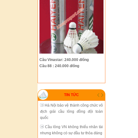
Hà Nội bảo vệ thành công chức vô
địch giải cầu lông đồng đội toàn
quốc
Cầu lông VN không thiếu nhân tài
nhưng không có sự đầu tư thỏa đáng
Tiến Minh gặp thử thách lớn tại
Cầu Vinastar: 240.000 đ/ống
giải Trung Quốc mở rộng
Cầu 88 : 240.000 đ/ống
Cầu lông thành phố Hồ Chí Minh
đang chững lại
Sự phát triển thiếu đồng bộ của
TIN TỨC
cầu lông Việt Nam
Hà Nội bảo vệ thành công chức vô
địch giải cầu lông đồng đội toàn
quốc
Cầu lông VN không thiếu nhân tài
nhưng không có sự đầu tư thỏa đáng