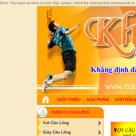
Error: You have an error in your SQL syntax; check the manual that corresponds to yo
GIỚI THIỆU
SẢN PHẨM
KHUYẾN 
DỤNG CỤ CẦU LÔNG
Vợt Cầu Lông
Giày Cầu Lông