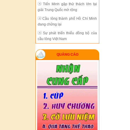
Tiến Minh gặp thử thách lớn tại
giải Trung Quốc mở rộng
Cầu lông thành phố Hồ Chí Minh
đang chững lại
Sự phát triển thiếu đồng bộ của
cầu lông Việt Nam
Hà Nội bảo vệ thành công chức vô
địch giải cầu lông đồng đội toàn
QUẢNG CÁO
quốc
Cầu lông VN không thiếu nhân tài
nhưng không có sự đầu tư thỏa đáng
Tiến Minh gặp thử thách lớn tại
giải Trung Quốc mở rộng
Cầu lông thành phố Hồ Chí Minh
đang chững lại
Sự phát triển thiếu đồng bộ của
cầu lông Việt Nam