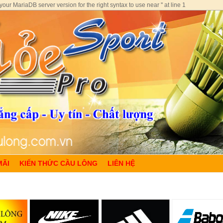
ur MariaDB server version for the right syntax to use near '' at line 1
MÃI
KIẾN THỨC CẦU LÔNG
LIÊN HỆ