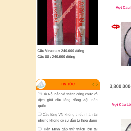
Vợt Cầu 
Hà Nội bảo vệ thành công chức vô
địch giải cầu lông đồng đội toàn
quốc
Cầu lông VN không thiếu nhân tài
nhưng không có sự đầu tư thỏa đáng
Tiến Minh gặp thử thách lớn tại
Cầu Vinastar: 240.000 đ/ống
giải Trung Quốc mở rộng
Cầu 88 : 240.000 đ/ống
Cầu lông thành phố Hồ Chí Minh
đang chững lại
Sự phát triển thiếu đồng bộ của
TIN TỨC
cầu lông Việt Nam
3,800,000
Hà Nội bảo vệ thành công chức vô
địch giải cầu lông đồng đội toàn
Vợt Cầu Lôn
quốc
Cầu lông VN không thiếu nhân tài
nhưng không có sự đầu tư thỏa đáng
Tiến Minh gặp thử thách lớn tại