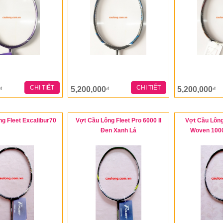
CHI TIẾT
CHI TIẾT
5,200,000
5,200,000
đ
đ
đ
g Fleet Excalibur70
Vợt Cầu Lông Fleet Pro 6000 II
Vợt Cầu Lông
Đen Xanh Lá
Woven 1000