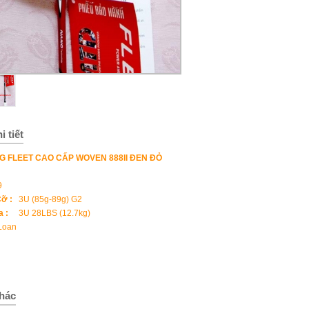
i tiết
G FLEET CAO CẤP WOVEN 888II ĐEN ĐỎ
9
ỡ :
3U (85g-89g) G2
a :
3U 28LBS (12.7kg)
Loan
hác