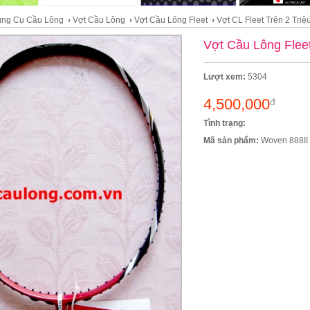
ng Cụ Cầu Lông
›
Vợt Cầu Lông
›
Vợt Cầu Lông Fleet
›
Vợt CL Fleet Trên 2 Triệ
Vợt Cầu Lông Flee
Lượt xem:
5304
4,500,000
đ
Tình trạng:
Mã sản phẩm:
Woven 888II