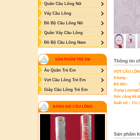
Quần Cầu Lông Nữ
Váy Cầu Lông
Đồ Bộ Cầu Lông Nữ
Quần Váy Cầu Lông
Đồ Bộ Cầu Lông Nam
SẢN PHẨM TRẺ EM
Thông tin ch
Áo Quần Trẻ Em
VỢT CẦU LÔN
Khung :
Vợt Cầu Lông Trẻ Em
Độ dẻo :
Giày Cầu Lông Trẻ Em
Trọng Lượng/C
Sức căng tối đ
Xuất xứ :
Đài 
BẢNG GIÁ CẦU LÔNG
Sản phẩm k