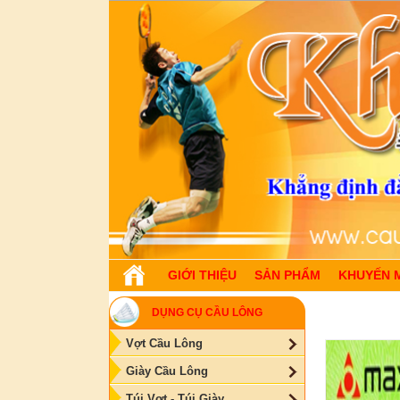
GIỚI THIỆU
SẢN PHẨM
KHUYẾN 
DỤNG CỤ CẦU LÔNG
Vợt Cầu Lông
Giày Cầu Lông
Túi Vợt - Túi Giày