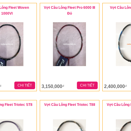
Lông Fleet Woven
Vợt Cầu Lông Fleet Pro 6000 III
Vợt Cầu Lông
1000VI
Đỏ
CHI TIẾT
CHI TIẾT
3,150,000
2,400,000
đ
đ
đ
g Fleet Triotec ST8
Vợt Cầu Lông Fleet Triotec T8II
Vợt Cầu Lông F