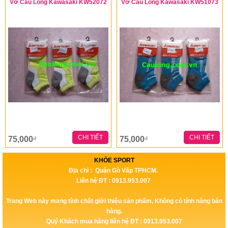
Vớ Cầu Lông Kawasaki KW52072
Vớ Cầu Lông Kawasaki KW51073
CHI TIẾT
CHI TIẾT
75,000
75,000
đ
đ
KHỎE SPORT
Địa chỉ : Quận Gò Vấp TPHCM.
Liên hệ ĐT : 0913.953.007
Trang Web này mang tính chất giới thiệu sản phẩm, Không có tính năng bán
hàng.
Quý Khách mua hàng liên hệ ĐT : 0913.953.007