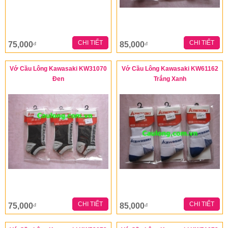
CHI TIẾT
CHI TIẾT
75,000
85,000
đ
đ
Vớ Cầu Lông Kawasaki KW31070
Vớ Cầu Lông Kawasaki KW61162
Đen
Trắng Xanh
CHI TIẾT
CHI TIẾT
75,000
85,000
đ
đ