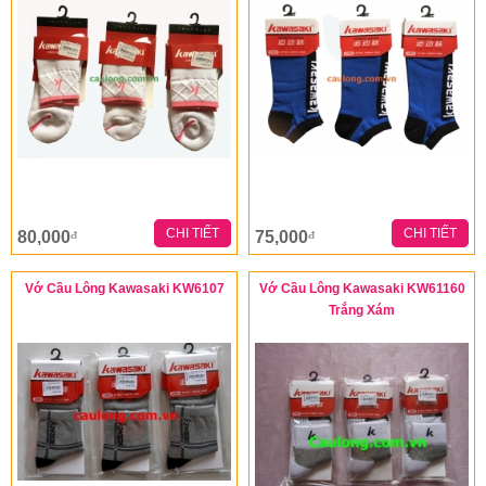
CHI TIẾT
CHI TIẾT
80,000
75,000
đ
đ
Vớ Cầu Lông Kawasaki KW6107
Vớ Cầu Lông Kawasaki KW61160
Trắng Xám