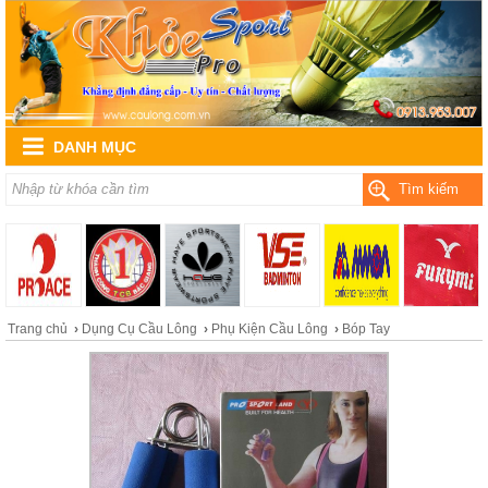
DANH MỤC
Tìm kiếm
Trang chủ
›
Dụng Cụ Cầu Lông
›
Phụ Kiện Cầu Lông
›
Bóp Tay