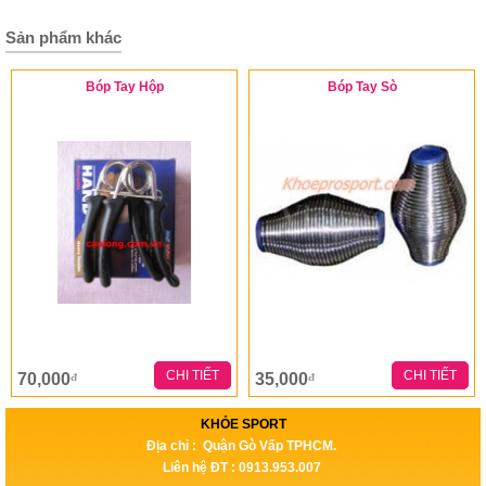
Sản phẩm khác
Bóp Tay Hộp
Bóp Tay Sò
CHI TIẾT
CHI TIẾT
70,000
35,000
đ
đ
KHỎE SPORT
Địa chỉ : Quận Gò Vấp TPHCM.
Liên hệ ĐT : 0913.953.007