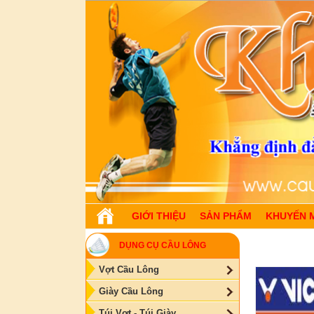
GIỚI THIỆU
SẢN PHẨM
KHUYẾN 
DỤNG CỤ CẦU LÔNG
Vợt Cầu Lông
Giày Cầu Lông
Túi Vợt - Túi Giày