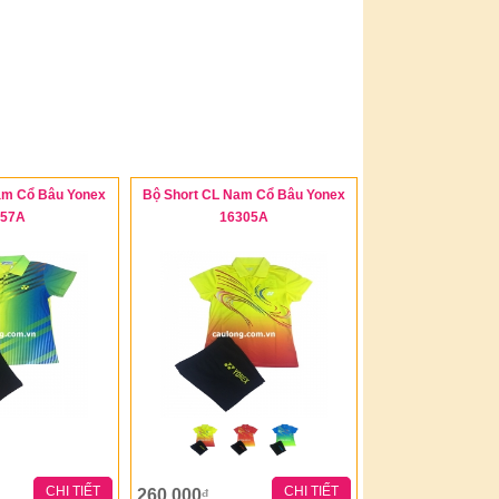
am Cổ Bâu Yonex
Bộ Short CL Nam Cổ Bâu Yonex
657A
16305A
CHI TIẾT
CHI TIẾT
260,000
đ