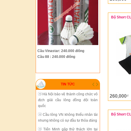
Hà Nội bảo vệ thành công chức vô
Bộ Short C
địch giải cầu lông đồng đội toàn
quốc
Cầu lông VN không thiếu nhân tài
nhưng không có sự đầu tư thỏa đáng
Tiến Minh gặp thử thách lớn tại
Cầu Vinastar: 240.000 đ/ống
giải Trung Quốc mở rộng
Cầu 88 : 240.000 đ/ống
Cầu lông thành phố Hồ Chí Minh
đang chững lại
Sự phát triển thiếu đồng bộ của
TIN TỨC
cầu lông Việt Nam
Hà Nội bảo vệ thành công chức vô
260,000
đ
địch giải cầu lông đồng đội toàn
quốc
Bộ Short C
Cầu lông VN không thiếu nhân tài
nhưng không có sự đầu tư thỏa đáng
Tiến Minh gặp thử thách lớn tại