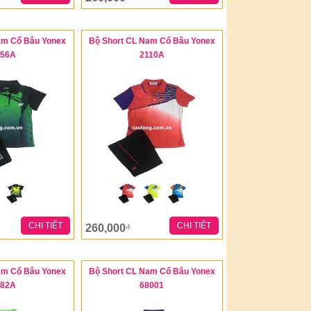
am Cổ Bâu Yonex
Bộ Short CL Nam Cổ Bâu Yonex
056A
2110A
CHI TIẾT
CHI TIẾT
260,000
đ
am Cổ Bâu Yonex
Bộ Short CL Nam Cổ Bâu Yonex
282A
68001