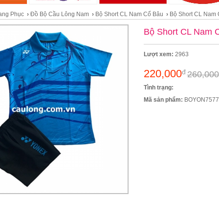
ang Phục
›
Đồ Bộ Cầu Lông Nam
›
Bộ Short CL Nam Cổ Bâu
›
Bộ Short CL Nam
Bộ Short CL Nam 
Lượt xem:
2963
220,000
đ
260,000
Tình trạng:
Mã sản phẩm:
BOYON7577