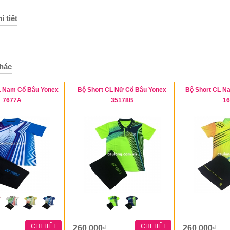
i tiết
hác
L Nam Cổ Bâu Yonex
Bộ Short CL Nữ Cổ Bâu Yonex
Bộ Short CL N
7677A
35178B
1
CHI TIẾT
CHI TIẾT
260,000
260,000
đ
đ