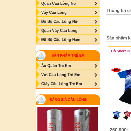
Quần Cầu Lông Nữ
Thông tin ch
Váy Cầu Lông
Đồ Bộ Cầu Lông Nữ
Quần Váy Cầu Lông
Sản phẩm k
Đồ Bộ Cầu Lông Nam
Bộ Short C
SẢN PHẨM TRẺ EM
Áo Quần Trẻ Em
Vợt Cầu Lông Trẻ Em
Giày Cầu Lông Trẻ Em
BẢNG GIÁ CẦU LÔNG
260,000
đ