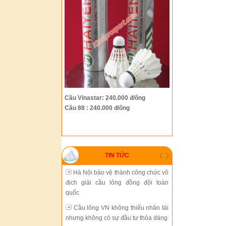
Hà Nội bảo vệ thành công chức vô
địch giải cầu lông đồng đội toàn
quốc
Cầu lông VN không thiếu nhân tài
nhưng không có sự đầu tư thỏa đáng
Tiến Minh gặp thử thách lớn tại
Cầu Vinastar: 240.000 đ/ống
giải Trung Quốc mở rộng
Cầu 88 : 240.000 đ/ống
Cầu lông thành phố Hồ Chí Minh
đang chững lại
Sự phát triển thiếu đồng bộ của
TIN TỨC
cầu lông Việt Nam
Hà Nội bảo vệ thành công chức vô
địch giải cầu lông đồng đội toàn
quốc
Cầu lông VN không thiếu nhân tài
nhưng không có sự đầu tư thỏa đáng