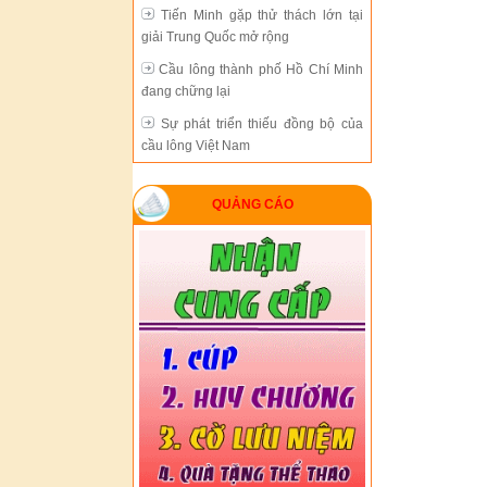
Tiến Minh gặp thử thách lớn tại
giải Trung Quốc mở rộng
Cầu lông thành phố Hồ Chí Minh
đang chững lại
Sự phát triển thiếu đồng bộ của
cầu lông Việt Nam
Hà Nội bảo vệ thành công chức vô
địch giải cầu lông đồng đội toàn
QUẢNG CÁO
quốc
Cầu lông VN không thiếu nhân tài
nhưng không có sự đầu tư thỏa đáng
Tiến Minh gặp thử thách lớn tại
giải Trung Quốc mở rộng
Cầu lông thành phố Hồ Chí Minh
đang chững lại
Sự phát triển thiếu đồng bộ của
cầu lông Việt Nam