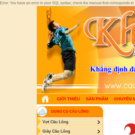
Error: You have an error in your SQL syntax; check the manual that corresponds to yo
GIỚI THIỆU
SẢN PHẨM
KHUYẾN 
DỤNG CỤ CẦU LÔNG
Vợt Cầu Lông
Giày Cầu Lông