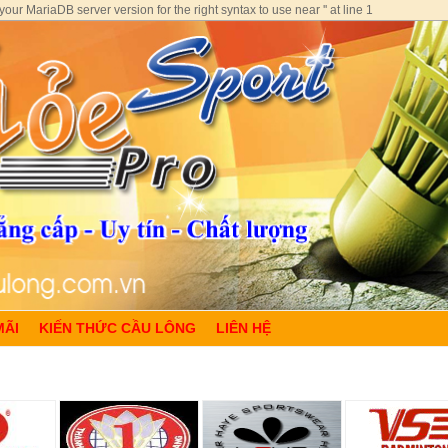
ur MariaDB server version for the right syntax to use near '' at line 1
MÃI
KIẾN THỨC CẦU LÔNG
LIÊN HỆ