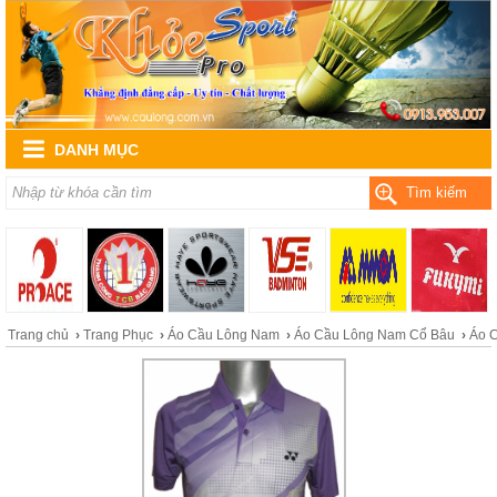
DANH MỤC
Tìm kiếm
Trang chủ
›
Trang Phục
›
Áo Cầu Lông Nam
›
Áo Cầu Lông Nam Cổ Bâu
›
Áo 