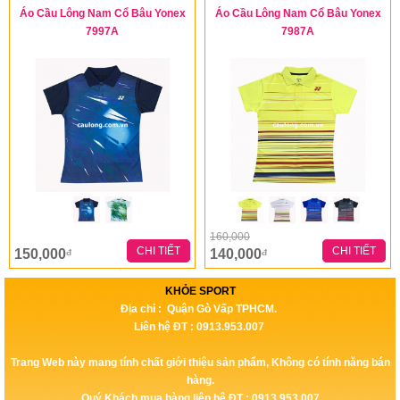
Áo Cầu Lông Nam Cổ Bâu Yonex
Áo Cầu Lông Nam Cổ Bâu Yonex
7997A
7987A
160,000
CHI TIẾT
CHI TIẾT
150,000
140,000
đ
đ
KHỎE SPORT
Địa chỉ : Quận Gò Vấp TPHCM.
Liên hệ ĐT : 0913.953.007
Trang Web này mang tính chất giới thiệu sản phẩm, Không có tính năng bán
hàng.
Quý Khách mua hàng liên hệ ĐT : 0913.953.007