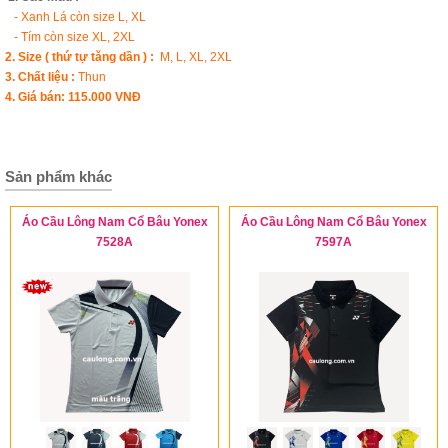
- Xanh Lá còn size L, XL
- Tím còn size XL, 2XL
2. Size ( thứ tự tăng dần ) :
M, L, XL, 2XL
3. Chất liệu :
Thun
4. Giá bán:
115.
000 VNĐ
Sản phẩm khác
Áo Cầu Lông Nam Cổ Bâu Yonex
Áo Cầu Lông Nam Cổ Bâu Yonex
7528A
7597A