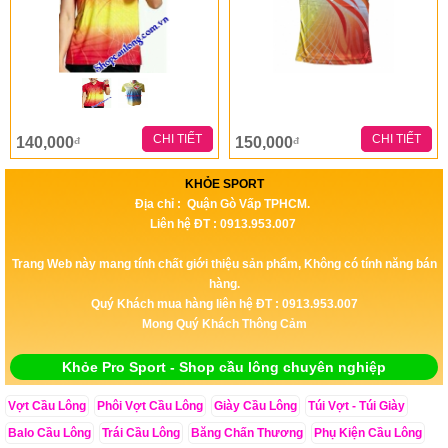
CHI TIẾT
CHI TIẾT
140,000
150,000
đ
đ
KHỎE SPORT
Địa chỉ : Quận Gò Vấp TPHCM.
Liên hệ ĐT : 0913.953.007
Trang Web này mang tính chất giới thiệu sản phẩm, Không có tính năng bán
hàng.
Quý Khách mua hàng liên hệ ĐT : 0913.953.007
Mong Quý Khách Thông Cảm
Khỏe Pro Sport - Shop cầu lông chuyên nghiệp
Vợt Cầu Lông
Phôi Vợt Cầu Lông
Giày Cầu Lông
Túi Vợt - Túi Giày
Balo Cầu Lông
Trái Cầu Lông
Băng Chấn Thương
Phụ Kiện Cầu Lông