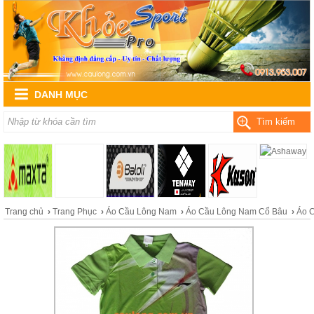
DANH MỤC
Tìm kiếm
Trang chủ
›
Trang Phục
›
Áo Cầu Lông Nam
›
Áo Cầu Lông Nam Cổ Bâu
›
Áo 