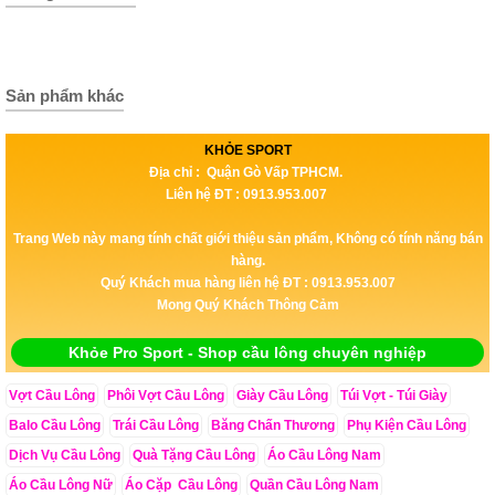
Sản phẩm khác
KHỎE SPORT
Địa chỉ : Quận Gò Vấp TPHCM.
Liên hệ ĐT : 0913.953.007
Trang Web này mang tính chất giới thiệu sản phẩm, Không có tính năng bán
hàng.
Quý Khách mua hàng liên hệ ĐT : 0913.953.007
Mong Quý Khách Thông Cảm
Khỏe Pro Sport - Shop cầu lông chuyên nghiệp
Vợt Cầu Lông
Phôi Vợt Cầu Lông
Giày Cầu Lông
Túi Vợt - Túi Giày
Balo Cầu Lông
Trái Cầu Lông
Băng Chấn Thương
Phụ Kiện Cầu Lông
Dịch Vụ Cầu Lông
Quà Tặng Cầu Lông
Áo Cầu Lông Nam
Áo Cầu Lông Nữ
Áo Cặp Cầu Lông
Quần Cầu Lông Nam