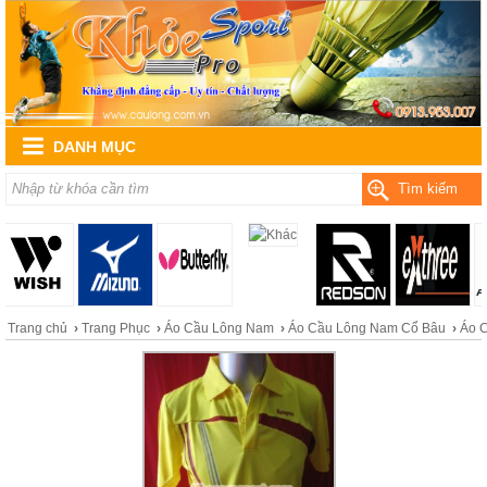
DANH MỤC
Tìm kiếm
Trang chủ
›
Trang Phục
›
Áo Cầu Lông Nam
›
Áo Cầu Lông Nam Cổ Bâu
›
Áo 