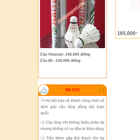
Hà Nội bảo vệ thành công chức vô
địch giải cầu lông đồng đội toàn
quốc
165,000
đ
Cầu lông VN không thiếu nhân tài
nhưng không có sự đầu tư thỏa đáng
Tiến Minh gặp thử thách lớn tại
Cầu Vinastar: 240.000 đ/ống
giải Trung Quốc mở rộng
Cầu 88 : 240.000 đ/ống
Cầu lông thành phố Hồ Chí Minh
đang chững lại
Sự phát triển thiếu đồng bộ của
TIN TỨC
cầu lông Việt Nam
Hà Nội bảo vệ thành công chức vô
địch giải cầu lông đồng đội toàn
quốc
Cầu lông VN không thiếu nhân tài
nhưng không có sự đầu tư thỏa đáng
Tiến Minh gặp thử thách lớn tại