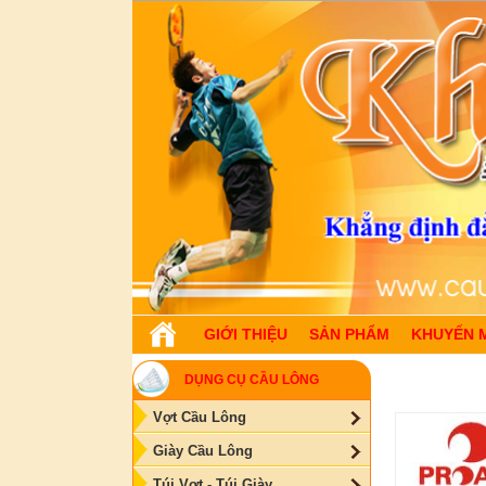
GIỚI THIỆU
SẢN PHẨM
KHUYẾN 
DỤNG CỤ CẦU LÔNG
Vợt Cầu Lông
Giày Cầu Lông
Túi Vợt - Túi Giày