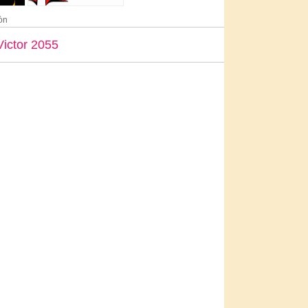
òn
ictor 2055