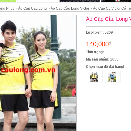
ang Phục
›
Áo Cặp Cầu Lông
›
Áo Cặp Cầu Lông Victor
›
Áo Cặp CL Victor Cổ Tr
Áo Cặp Cầu Lông V
Lượt xem:
5269
140,000
đ
Tình trạng:
Mã sản phẩm:
2055
Chọn màu để đặt hàng!