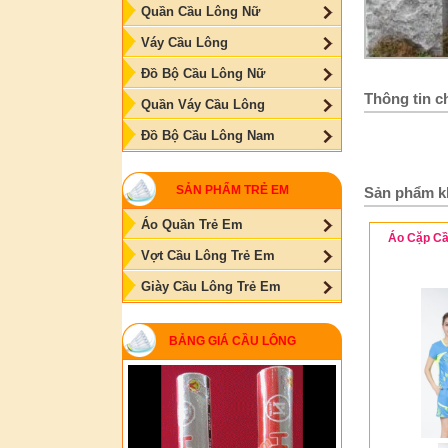
Quần Cầu Lông Nữ
Váy Cầu Lông
Đồ Bộ Cầu Lông Nữ
Thông tin ch
Quần Váy Cầu Lông
Đồ Bộ Cầu Lông Nam
SẢN PHẨM TRẺ EM
Sản phẩm k
Áo Quần Trẻ Em
Áo Cặp Cầ
Vợt Cầu Lông Trẻ Em
Giày Cầu Lông Trẻ Em
BẢNG GIÁ CẦU LÔNG