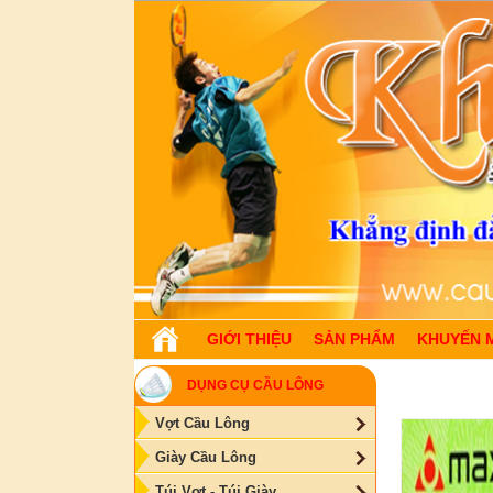
GIỚI THIỆU
SẢN PHẨM
KHUYẾN 
DỤNG CỤ CẦU LÔNG
Vợt Cầu Lông
Giày Cầu Lông
Túi Vợt - Túi Giày