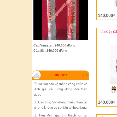
Hà Nội bảo vệ thành công chức vô
140,000
đ
địch giải cầu lông đồng đội toàn
quốc
Áo Cặp Cầ
Cầu lông VN không thiếu nhân tài
nhưng không có sự đầu tư thỏa đáng
Tiến Minh gặp thử thách lớn tại
Cầu Vinastar: 240.000 đ/ống
giải Trung Quốc mở rộng
Cầu 88 : 240.000 đ/ống
Cầu lông thành phố Hồ Chí Minh
đang chững lại
Sự phát triển thiếu đồng bộ của
TIN TỨC
cầu lông Việt Nam
Hà Nội bảo vệ thành công chức vô
địch giải cầu lông đồng đội toàn
quốc
140,000
đ
Cầu lông VN không thiếu nhân tài
nhưng không có sự đầu tư thỏa đáng
Tiến Minh gặp thử thách lớn tại