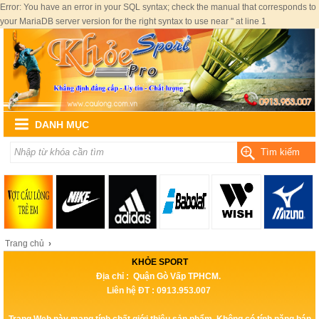
Error: You have an error in your SQL syntax; check the manual that corresponds to
your MariaDB server version for the right syntax to use near '' at line 1
DANH MỤC
Tìm kiếm
Trang chủ
›
KHỎE SPORT
Địa chỉ : Quận Gò Vấp TPHCM.
Liên hệ ĐT : 0913.953.007
Trang Web này mang tính chất giới thiệu sản phẩm, Không có tính năng bán