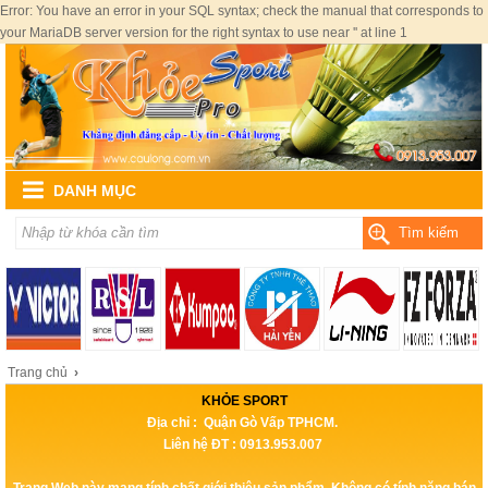
Error: You have an error in your SQL syntax; check the manual that corresponds to
your MariaDB server version for the right syntax to use near '' at line 1
DANH MỤC
Tìm kiếm
Trang chủ
›
KHỎE SPORT
Địa chỉ : Quận Gò Vấp TPHCM.
Liên hệ ĐT : 0913.953.007
Trang Web này mang tính chất giới thiệu sản phẩm, Không có tính năng bán