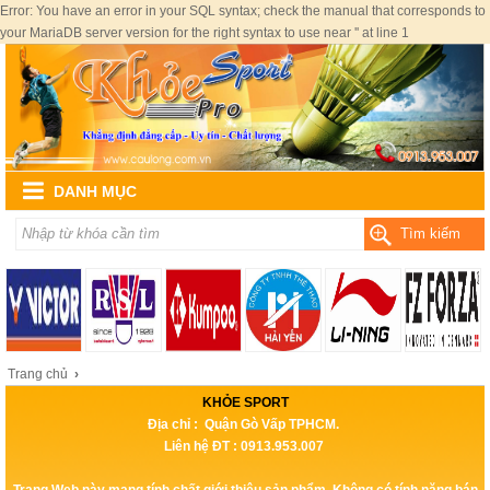
Error: You have an error in your SQL syntax; check the manual that corresponds to
your MariaDB server version for the right syntax to use near '' at line 1
DANH MỤC
Tìm kiếm
Trang chủ
›
KHỎE SPORT
Địa chỉ : Quận Gò Vấp TPHCM.
Liên hệ ĐT : 0913.953.007
Trang Web này mang tính chất giới thiệu sản phẩm, Không có tính năng bán