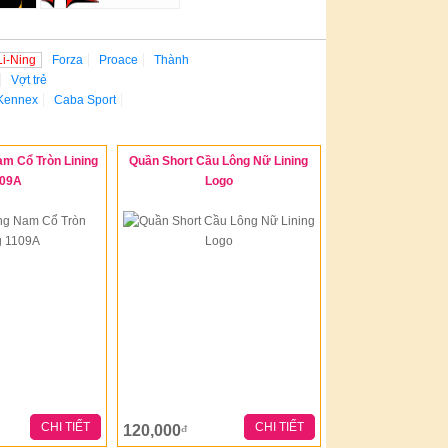
Li-Ning
Forza
Proace
Thành
Vợt trẻ
Kennex
Caba Sport
m Cổ Tròn Lining
Quần Short Cầu Lông Nữ Lining
109A
Logo
CHI TIẾT
CHI TIẾT
120,000
đ