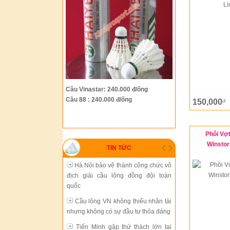
Hà Nội bảo vệ thành công chức vô
địch giải cầu lông đồng đội toàn
quốc
Cầu lông VN không thiếu nhân tài
nhưng không có sự đầu tư thỏa đáng
Tiến Minh gặp thử thách lớn tại
Cầu Vinastar: 240.000 đ/ống
giải Trung Quốc mở rộng
Cầu 88 : 240.000 đ/ống
150,000
đ
Cầu lông thành phố Hồ Chí Minh
đang chững lại
Phôi Vợt
Sự phát triển thiếu đồng bộ của
Winsto
TIN TỨC
cầu lông Việt Nam
Hà Nội bảo vệ thành công chức vô
địch giải cầu lông đồng đội toàn
quốc
Cầu lông VN không thiếu nhân tài
nhưng không có sự đầu tư thỏa đáng
Tiến Minh gặp thử thách lớn tại