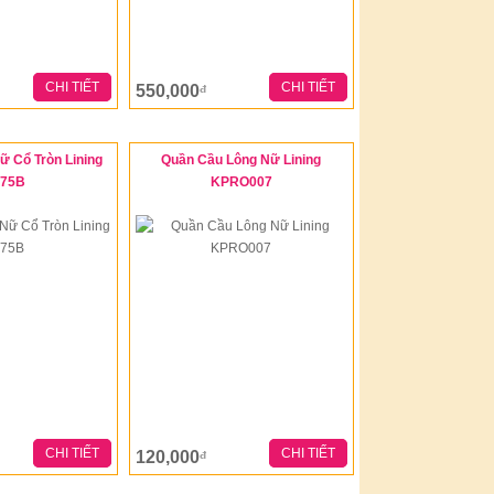
CHI TIẾT
CHI TIẾT
550,000
đ
ữ Cổ Tròn Lining
Quần Cầu Lông Nữ Lining
075B
KPRO007
CHI TIẾT
CHI TIẾT
120,000
đ