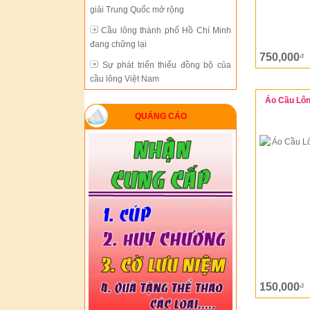
giải Trung Quốc mở rộng
Cầu lông thành phố Hồ Chí Minh
đang chững lại
750,000
đ
Sự phát triển thiếu đồng bộ của
cầu lông Việt Nam
Hà Nội bảo vệ thành công chức vô
Áo Cầu Lôn
địch giải cầu lông đồng đội toàn
QUẢNG CÁO
quốc
Cầu lông VN không thiếu nhân tài
nhưng không có sự đầu tư thỏa đáng
Tiến Minh gặp thử thách lớn tại
giải Trung Quốc mở rộng
Cầu lông thành phố Hồ Chí Minh
đang chững lại
Sự phát triển thiếu đồng bộ của
cầu lông Việt Nam
150,000
đ