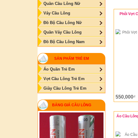
Quần Cầu Lông Nữ
Váy Cầu Lông
Phôi Vợt C
Đồ Bộ Cầu Lông Nữ
Quần Váy Cầu Lông
Đồ Bộ Cầu Lông Nam
SẢN PHẨM TRẺ EM
Áo Quần Trẻ Em
Vợt Cầu Lông Trẻ Em
Giày Cầu Lông Trẻ Em
550,000
đ
BẢNG GIÁ CẦU LÔNG
Áo Cầu Lông