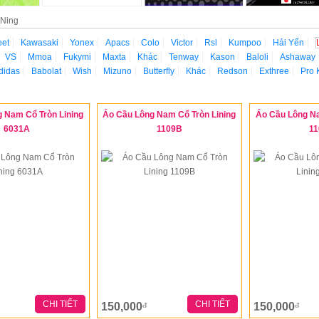
-Ning
eet
Kawasaki
Yonex
Apacs
Colo
Victor
Rsl
Kumpoo
Hải Yến
VS
Mmoa
Fukymi
Maxta
Khác
Tenway
Kason
Baloli
Ashaway
didas
Babolat
Wish
Mizuno
Butterfly
Khác
Redson
Exthree
Pro 
 Nam Cổ Tròn Lining
Áo Cầu Lông Nam Cổ Tròn Lining
Áo Cầu Lông Na
6031A
1109B
1
CHI TIẾT
CHI TIẾT
150,000
150,000
đ
đ