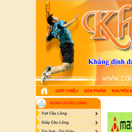
GIỚI THIỆU
SẢN PHẨM
KHUYẾN 
DỤNG CỤ CẦU LÔNG
Vợt Cầu Lông
Giày Cầu Lông
Túi Vợt - Túi Giày