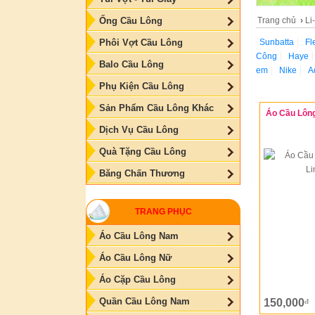
Trang chủ
›
Li
Ống Cầu Lông
Sunbatta
Fl
Phôi Vợt Cầu Lông
Công
Haye
Balo Cầu Lông
em
Nike
A
Phụ Kiện Cầu Lông
Sản Phẩm Cầu Lông Khác
Áo Cầu Lông
Dịch Vụ Cầu Lông
Quà Tặng Cầu Lông
Băng Chấn Thương
TRANG PHỤC
Áo Cầu Lông Nam
Áo Cầu Lông Nữ
Áo Cặp Cầu Lông
Quần Cầu Lông Nam
150,000
đ