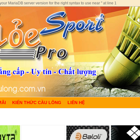
ur MariaDB server version for the right syntax to use near '' at line 1
MÃI
KIẾN THỨC CẦU LÔNG
LIÊN HỆ