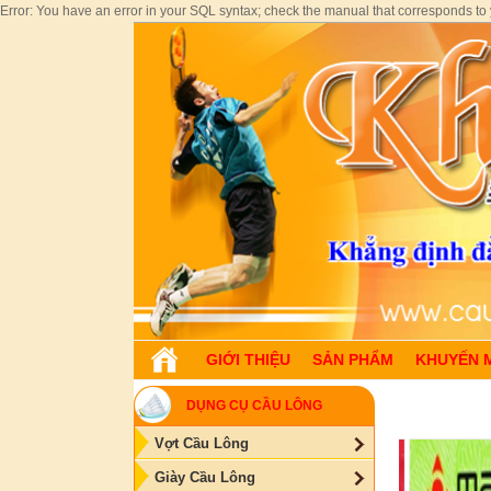
Error: You have an error in your SQL syntax; check the manual that corresponds to yo
GIỚI THIỆU
SẢN PHẨM
KHUYẾN 
DỤNG CỤ CẦU LÔNG
Vợt Cầu Lông
Giày Cầu Lông