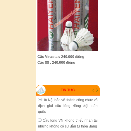
Hà Nội bảo vệ thành công chức vô
địch giải cầu lông đồng đội toàn
quốc
Cầu lông VN không thiếu nhân tài
nhưng không có sự đầu tư thỏa đáng
Tiến Minh gặp thử thách lớn tại
Cầu Vinastar: 240.000 đ/ống
giải Trung Quốc mở rộng
Cầu 88 : 240.000 đ/ống
Cầu lông thành phố Hồ Chí Minh
đang chững lại
Sự phát triển thiếu đồng bộ của
TIN TỨC
cầu lông Việt Nam
Hà Nội bảo vệ thành công chức vô
địch giải cầu lông đồng đội toàn
quốc
Cầu lông VN không thiếu nhân tài
nhưng không có sự đầu tư thỏa đáng