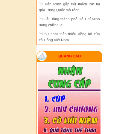
Tiến Minh gặp thử thách lớn tại
giải Trung Quốc mở rộng
Cầu lông thành phố Hồ Chí Minh
đang chững lại
Sự phát triển thiếu đồng bộ của
cầu lông Việt Nam
Hà Nội bảo vệ thành công chức vô
địch giải cầu lông đồng đội toàn
QUẢNG CÁO
quốc
Cầu lông VN không thiếu nhân tài
nhưng không có sự đầu tư thỏa đáng
Tiến Minh gặp thử thách lớn tại
giải Trung Quốc mở rộng
Cầu lông thành phố Hồ Chí Minh
đang chững lại
Sự phát triển thiếu đồng bộ của
cầu lông Việt Nam