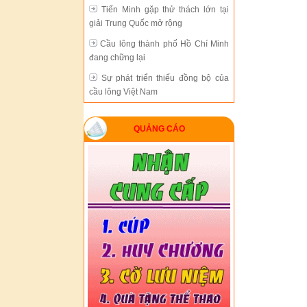
Tiến Minh gặp thử thách lớn tại
giải Trung Quốc mở rộng
Cầu lông thành phố Hồ Chí Minh
đang chững lại
Sự phát triển thiếu đồng bộ của
cầu lông Việt Nam
Hà Nội bảo vệ thành công chức vô
địch giải cầu lông đồng đội toàn
QUẢNG CÁO
quốc
Cầu lông VN không thiếu nhân tài
nhưng không có sự đầu tư thỏa đáng
Tiến Minh gặp thử thách lớn tại
giải Trung Quốc mở rộng
Cầu lông thành phố Hồ Chí Minh
đang chững lại
Sự phát triển thiếu đồng bộ của
cầu lông Việt Nam