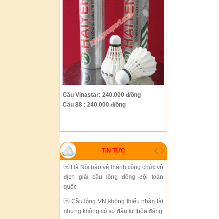
Hà Nội bảo vệ thành công chức vô
địch giải cầu lông đồng đội toàn
quốc
Cầu lông VN không thiếu nhân tài
nhưng không có sự đầu tư thỏa đáng
Tiến Minh gặp thử thách lớn tại
Cầu Vinastar: 240.000 đ/ống
giải Trung Quốc mở rộng
Cầu 88 : 240.000 đ/ống
Cầu lông thành phố Hồ Chí Minh
đang chững lại
Sự phát triển thiếu đồng bộ của
TIN TỨC
cầu lông Việt Nam
Hà Nội bảo vệ thành công chức vô
địch giải cầu lông đồng đội toàn
quốc
Cầu lông VN không thiếu nhân tài
nhưng không có sự đầu tư thỏa đáng