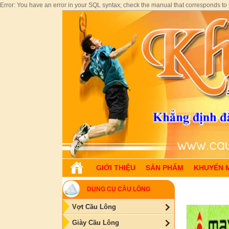
Error: You have an error in your SQL syntax; check the manual that corresponds to yo
GIỚI THIỆU
SẢN PHẨM
KHUYẾN 
DỤNG CỤ CẦU LÔNG
Vợt Cầu Lông
Giày Cầu Lông