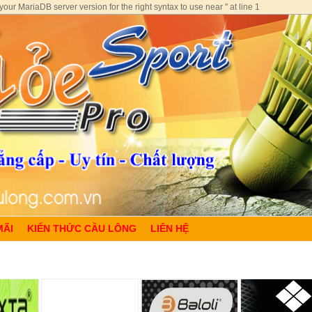
ur MariaDB server version for the right syntax to use near '' at line 1
MÃI
KIẾN THỨC CẦU LÔNG
LIÊN HỆ