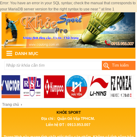
Error: You have an error in your SQL syntax; check the manual that corresponds to
your MariaDB server version for the right syntax to use near '' at line 1
DANH MỤC
Tìm kiếm
Trang chủ
›
KHỎE SPORT
Địa chỉ : Quận Gò Vấp TPHCM.
Liên hệ ĐT : 0913.953.007
Trang Web này mang tính chất giới thiệu sản phẩm, Không có tính năng bán