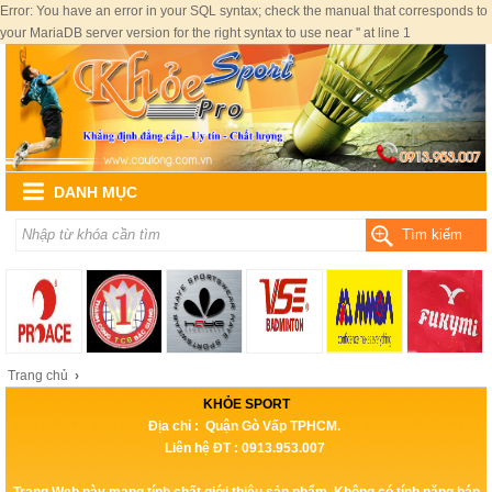
Error: You have an error in your SQL syntax; check the manual that corresponds to
your MariaDB server version for the right syntax to use near '' at line 1
DANH MỤC
Tìm kiếm
Trang chủ
›
KHỎE SPORT
Địa chỉ : Quận Gò Vấp TPHCM.
Liên hệ ĐT : 0913.953.007
Trang Web này mang tính chất giới thiệu sản phẩm, Không có tính năng bán